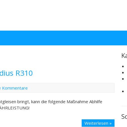
K
dius R310
e Kommentare
gleisen bringt, kann die folgende Maßnahme Abhilfe
ÄHRLEISTUNG!
S
Roco
Weiterlesen »