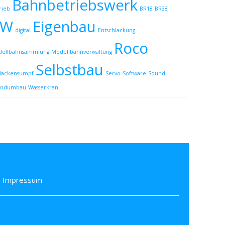
Bahnbetriebswerk
rieb
BR18
BR38
rung
BW
Eigenbau
digital
Entschlackung
Roco
ellbahnsammlung
Modellbahnverwaltung
Selbstbau
lackensumpf
Servo
Software
Sound
undumbau
Wasserkran
Impressum