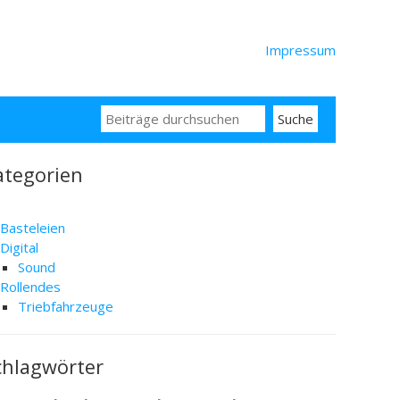
Impressum
Search
for:
ategorien
Basteleien
Digital
Sound
Rollendes
Triebfahrzeuge
chlagwörter