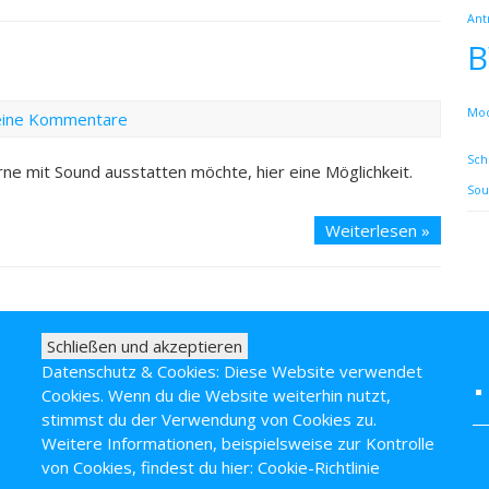
BR18
Ant
Optimie
für
Radius
R310
Mod
ine Kommentare
Sch
e mit Sound ausstatten möchte, hier eine Möglichkeit.
So
Roco
Weiterlesen »
BR38
Sound
Umbau
Datenschutz & Cookies: Diese Website verwendet
Cookies. Wenn du die Website weiterhin nutzt,
stimmst du der Verwendung von Cookies zu.
Weitere Informationen, beispielsweise zur Kontrolle
von Cookies, findest du hier:
Cookie-Richtlinie