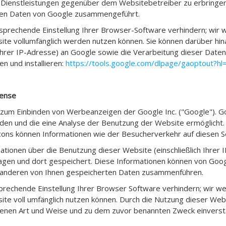
Dienstleistungen gegenüber dem Websitebetreiber zu erbringen.
eren Daten von Google zusammengeführt.
sprechende Einstellung Ihrer Browser-Software verhindern; wir wei
site vollumfänglich werden nutzen können. Sie können darüber hi
Ihrer IP-Adresse) an Google sowie die Verarbeitung dieser Date
n und installieren:
https://tools.google.com/dlpage/gaoptout?hl
sense
zum Einbinden von Werbeanzeigen der Google Inc. ("Google"). G
rden und die eine Analyse der Benutzung der Website ermöglich
cons können Informationen wie der Besucherverkehr auf diesen 
tionen über die Benutzung dieser Website (einschließlich Ihrer
agen und dort gespeichert. Diese Informationen können von Goo
t anderen von Ihnen gespeicherten Daten zusammenführen.
sprechende Einstellung Ihrer Browser Software verhindern; wir weis
ite voll umfänglich nutzen können. Durch die Nutzung dieser Webs
benen Art und Weise und zu dem zuvor benannten Zweck einverst