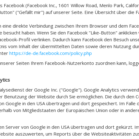
s Facebook (Facebook Inc., 1601 Willow Road, Menlo Park, Califor
on" ("Gefällt mir") auf unserer Seite. Eine Übersicht über die Fa
n eine direkte Verbindung zwischen Ihrem Browser und dem Faceb
ite besucht haben. Wenn Sie den Facebook "Like-Button" anklicke
m Facebook-Profil verlinken. Dadurch kann Facebook den Besuch un
nntnis vom Inhalt der übermittelten Daten sowie deren Nutzung du
unter
https://de-de.facebook.com/policy.php
nserer Seiten Ihrem Facebook-Nutzerkonto zuordnen kann, logge
ytics
ysedienst der Google Inc. ("Google"). Google Analytics verwende
r Benutzung der Website durch Sie ermöglichen. Die durch den 
n Google in den USA übertragen und dort gespeichert. Im Falle d
erhalb von Mitgliedstaaten der Europäischen Union oder in and
inen Server von Google in den USA übertragen und dort gekürzt. 
Website auszuwerten, um Reports über die Websiteaktivitäten z