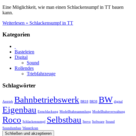
Eine Möglichkeit, wie man einen Schlackensumpf in TT bauen
kann.
Weiterlesen »
Schlackensumpf in TT
Kategorien
Basteleien
Digital
Sound
Rollendes
Triebfahrzeuge
Schlagwörter
Bahnbetriebswerk
BW
Antrieb
BR18
BR38
digital
Eigenbau
Entschlackung
Modellbahnsammlung
Modellbahnverwaltung
Roco
Selbstbau
Schlackensumpf
Servo
Software
Sound
Soundumbau
Wasserkran